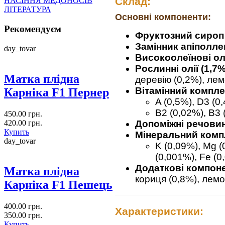
Склад:
НАСІННЯ МЕДОНОСІВ
ЛІТЕРАТУРА
Основні компоненти:
Рекомендуєм
Фруктозний сироп
Замінник апіполле
day_tovar
Високоолеїнові олі
Рослинні олії (1,7%
Матка плідна
деревію (0,2%), лем
Вітамінний компле
Карніка F1 Пернер
A (0,5%), D3 (0
B2 (0,02%), B3 
450.00 грн.
420.00 грн.
Допоміжні речовин
Купить
Мінеральний комп
day_tovar
K (0,09%), Mg (
(0,001%), Fe (0
Додаткові компоне
Матка плідна
кориця (0,8%), лемо
Карніка F1 Пешець
400.00 грн.
Характеристики:
350.00 грн.
Купить