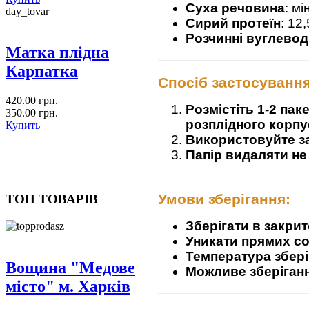
Суха речовина
: мі
day_tovar
Сирий протеїн
: 12
Розчинні вуглево
Матка плідна
Карпатка
Спосіб застосування
420.00 грн.
Розмістіть 1-2 пак
350.00 грн.
розплідного корпу
Купить
Використовуйте з
Папір видаляти не
Умови зберігання:
ТОП ТОВАРІВ
Зберігати в закри
Уникати прямих со
Температура збері
Вощина "Медове
Можливе зберіганн
місто" м. Харків