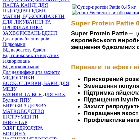
ПАСТА КАНДІ ДЛЯ
ПІДГОДІВЛІ БДЖІЛ
Увеличить изображени
МАТКИ, БДЖОЛОПАКЕТИ
ДЛЯ ЛІКУВАННЯ ТА
Super Protein Pattie
ПРОФІЛАКТИКИ
Super Protein Pattie
– ц
ЗАХВОРЮВАНЬ БДЖІЛ
Для приваблення роїв
європейського вироб
Підкормки
зміцнення бджолиних 
Від вароатозу бджіл
Від грибкових та вірусних
захворювань
Переваги та ефект в
Від воскової молі
Для дезинфекції та захисту
МЕДОГОНКИ,
Прискорений розв
ВОСКОПЛАВКИ, БАКИ ДЛЯ
Зменшення популяц
МЕДУ
Підтримка яйцекл
ВУЛИКИ ТА ВСЕ ДЛЯ НИХ
Підвищення імуніт
Вулики ППУ
Захист репродукти
ВИРОБИ З ДЕРЕВА
МАТКОВОДСТВО
Покращення якості
ІНСТРУМЕНТИ
Профілактика нега
ІНВЕНТАР
ОДЯГ БДЖОЛЯРА
ВОЩИНА