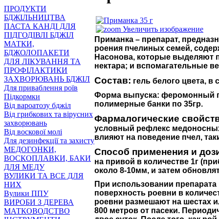
ПРОДУКТИ
БДЖІЛЬНИЦТВА
ПАСТА КАНДІ ДЛЯ
Увеличить изображение
ПІДГОДІВЛІ БДЖІЛ
Приманка – препарат, предназ
МАТКИ,
роения пчелиных семей, содер
БДЖОЛОПАКЕТИ
Насонова, которые выделяют п
ДЛЯ ЛІКУВАННЯ ТА
нектара; и вспомагательные в
ПРОФІЛАКТИКИ
ЗАХВОРЮВАНЬ БДЖІЛ
Состав:
гель белого цвета, в 
Для приваблення роїв
Форма выпуска: феромонный пр
Підкормки
полимерные банки по 35гр.
Від вароатозу бджіл
Від грибкових та вірусних
Фармалогические свойст
захворювань
условный рефлекс медоносных
Від воскової молі
влияют на поведение пчел, та
Для дезинфекції та захисту
МЕДОГОНКИ,
Способ применения и доз
ВОСКОПЛАВКИ, БАКИ
на привой в количестве 1г (пр
ДЛЯ МЕДУ
около 8-10мм, и затем обновля
ВУЛИКИ ТА ВСЕ ДЛЯ
При использовании препарата 
НИХ
поверхность роевни в количес
Вулики ППУ
роевни размешают на шестах ил
ВИРОБИ З ДЕРЕВА
800 метров от пасеки. Периоди
МАТКОВОДСТВО