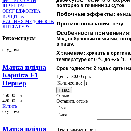
двое суток. После того, как р
ІНСТРУМЕНТИ
повторно в течинии 10 суток.
ІНВЕНТАР
ОДЯГ БДЖОЛЯРА
Побочные эффекты:
не на
ВОЩИНА
НАСІННЯ МЕДОНОСІВ
Противопоказания:
нету.
ЛІТЕРАТУРА
Особенности применения:
Рекомендуєм
Мед, собранный семьями, кот
в пищу.
day_tovar
Хранение:
хранить в оригина
°
°
температуре от 0
С
до +25
С
. 
Матка плідна
Срок годности: 2 года с даты и
Карніка F1
Цена:
180.00 грн.
Пернер
Количество:
450.00 грн.
Отзыв
420.00 грн.
Оставить отзыв
Купить
Имя
day_tovar
E-mail
Матка плідна
Текст комментария