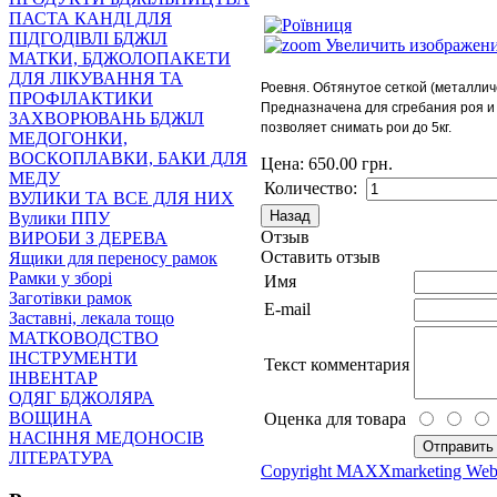
ПАСТА КАНДІ ДЛЯ
ПІДГОДІВЛІ БДЖІЛ
Увеличить изображен
МАТКИ, БДЖОЛОПАКЕТИ
ДЛЯ ЛІКУВАННЯ ТА
Роевня. Обтянутое сеткой (металлич
ПРОФІЛАКТИКИ
Предназначена для сгребания роя и 
ЗАХВОРЮВАНЬ БДЖІЛ
позволяет снимать рои до 5кг.
МЕДОГОНКИ,
ВОСКОПЛАВКИ, БАКИ ДЛЯ
Цена:
650.00 грн.
МЕДУ
Количество:
ВУЛИКИ ТА ВСЕ ДЛЯ НИХ
Вулики ППУ
Отзыв
ВИРОБИ З ДЕРЕВА
Оставить отзыв
Ящики для переносу рамок
Рамки у зборі
Имя
Заготівки рамок
E-mail
Заставні, лекала тощо
МАТКОВОДСТВО
ІНСТРУМЕНТИ
Текст комментария
ІНВЕНТАР
ОДЯГ БДЖОЛЯРА
ВОЩИНА
Оценка для товара
НАСІННЯ МЕДОНОСІВ
ЛІТЕРАТУРА
Copyright MAXXmarketing Web